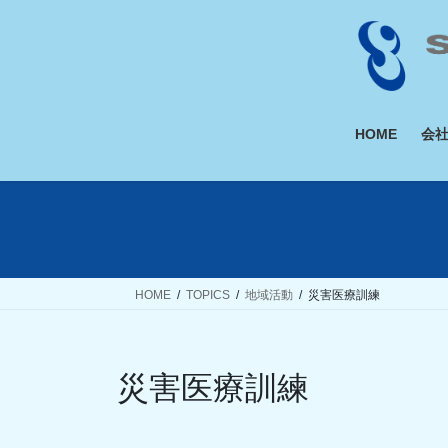
コ
ナ
ン
ビ
テ
ゲ
ン
ー
ツ
シ
へ
ョ
HOME
会
ス
ン
キ
に
ッ
移
プ
動
HOME
TOPICS
地域活動
災害医療訓練
災害医療訓練